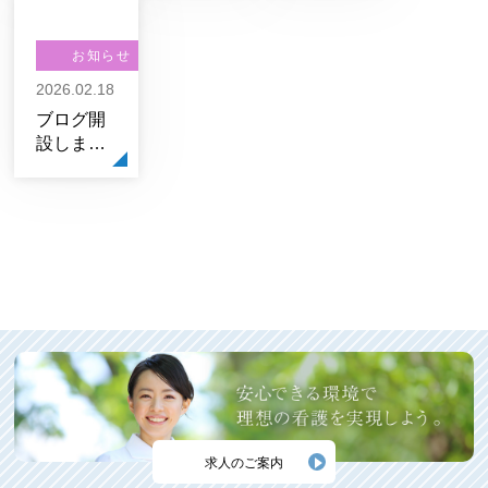
め！2
め！「ロ
「僧帽筋
ーイン
ストレッ
グ」
お知らせ
チ」
2026.02.18
ブログ開
設しまし
た！
求人のご案内