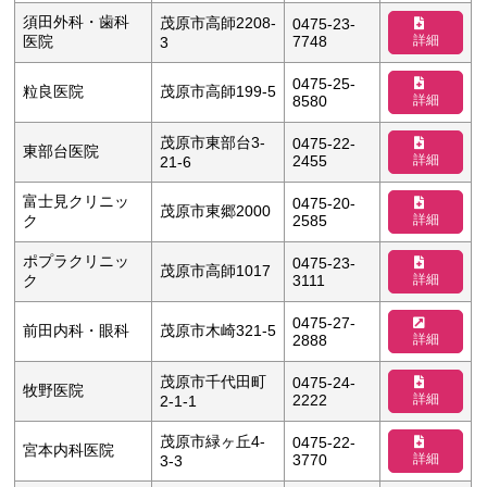
須田外科・歯科
茂原市高師2208-
0475-23-
詳細
医院
7748
3
0475-25-
粒良医院
茂原市高師199-5
詳細
8580
茂原市東部台3-
0475-22-
東部台医院
詳細
2455
21-6
富士見クリニッ
0475-20-
茂原市東郷2000
詳細
ク
2585
ポプラクリニッ
0475-23-
茂原市高師1017
詳細
ク
3111
0475-27-
前田内科・眼科
茂原市木崎321-5
詳細
2888
茂原市千代田町
0475-24-
牧野医院
詳細
2222
2-1-1
茂原市緑ヶ丘4-
0475-22-
宮本内科医院
詳細
3770
3-3