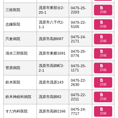
茂原市東部台2-
0475-25-
三枝医院
詳細
2203
20-1
茂原市八千代1-
0475-22-
志鎌医院
詳細
5105
1-1
0475-24-
宍倉病院
茂原市高師687
詳細
2171
0475-25-
清水三郎医院
茂原市東郷1691
詳細
0776
茂原市高師町2-
0475-25-
菅原病院
詳細
1171
2-1
0475-22-
鈴木医院
茂原市茂原143
詳細
2630
0475-22-
鈴木神経科病院
茂原市高師82
詳細
2211
0475-24-
すだ内科医院
茂原市高師2166
詳細
7717