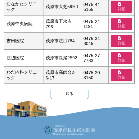
むなかたクリニ
0475-44-
茂原市大芝599-1
詳細
ック
5155
茂原市下永吉
0475-24-
茂原中央病院
詳細
1191
796
0475-34-
吉田医院
茂原市法目784
詳細
3045
0475-27-
渡辺医院
茂原市長尾2592
詳細
7733
わだ内科クリニ
茂原市高師台2-
0475-20-
詳細
ック
3150
6-17
戻る