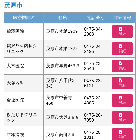
茂原市
医療機関名
住所
電話番号
詳細情報
0475-34-
鵜澤医院
茂原市本納1909
詳細
2008
鵜沢外科内科ク
0475-34-
茂原市本納1922
詳細
リニック
2496
0475-23-
大木医院
茂原市早野463-3
詳細
2546
茂原市八千代3-
0475-23-
大塚内科
詳細
6121
3-3
茂原市中善寺
0475-22-
金坂医院
詳細
4885
468
きたじまクリニ
0475-26-
茂原市大芝3-6-5
詳細
ック
7050
0475-25-
君塚病院
茂原市高師2-8
詳細
1811