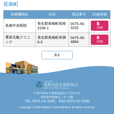
長南町
医療機関名
住所
電話番号
詳細情報
長生郡長南町長南
0475-46-
長南中央医院
詳細
3232
2248-1
豊栄元氣クリニ
長生郡長南町米満
0475-40-
詳細
ック
4884
6-5
戻る
〒297-0024 千葉県茂原市八千代1-5-4
長生郡市保健センター2階
TEL.0475-24-3285 FAX.0475-24-3286
Copyright ©
2026 Mobara Chosei Medical. All rights reserved.